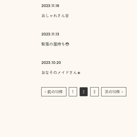
2023.
11.16
おしゃれさん👗
2023.
11.13
緊張の面持ち😳
2023.
10.20
おなそのメイドさん☀️
‹ 前の10件
1
2
3
次の10件 ›