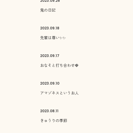
2023.
09.26
鬼の日記
2023.
09.18
先輩は尊い✨✨
2023.
09.17
おなそと打ち合わせ🍓
2023.
09.10
アマゾネスというお人
2023.
08.11
きゅうりの季節