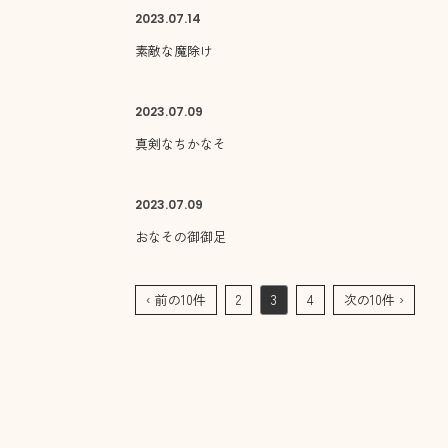
2023.
07.14
素敵な魔除け
2023.
07.09
真剣なちかなそ
2023.
07.09
おなその御御足
‹ 前の10件
2
3
4
次の10件 ›