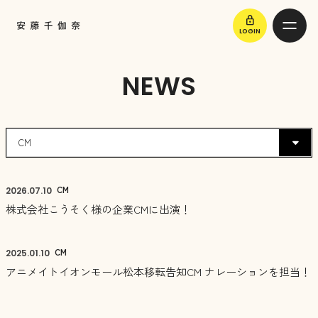
lock
LOGIN
NEWS
CM
2026.
07.10
株式会社こうそく様の企業CMに出演！
CM
2025.
01.10
アニメイトイオンモール松本移転告知CM ナレーションを担当！