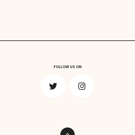
FOLLOW US ON
expand_less