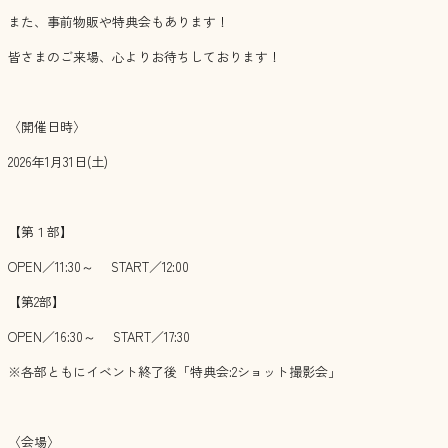
また、事前物販や特典会もあります！
皆さまのご来場、心よりお待ちしております！
〈開催日時〉
2026年1月31日(土)
【第１部】
OPEN／11:30～ START／12:00
【第2部】
OPEN／16:30～ START／17:30
※各部ともにイベント終了後「特典会:2ショット撮影会」
〈会場〉