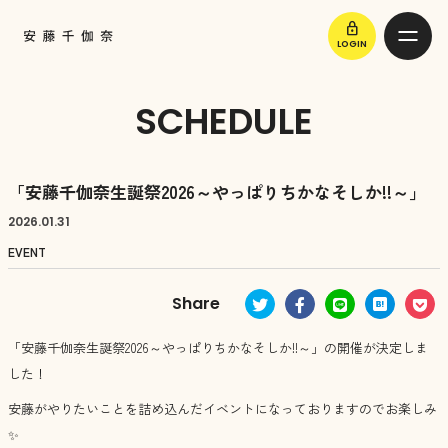
lock
LOGIN
SCHEDULE
「安藤千伽奈生誕祭2026～やっぱりちかなそしか!!～」
2026.
01.31
EVENT
「安藤千伽奈生誕祭2026～やっぱりちかなそしか!!～」の開催が決定しま
した！
安藤がやりたいことを詰め込んだイベントになっておりますのでお楽しみ
✨