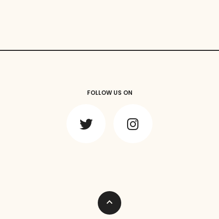
FOLLOW US ON
expand_less