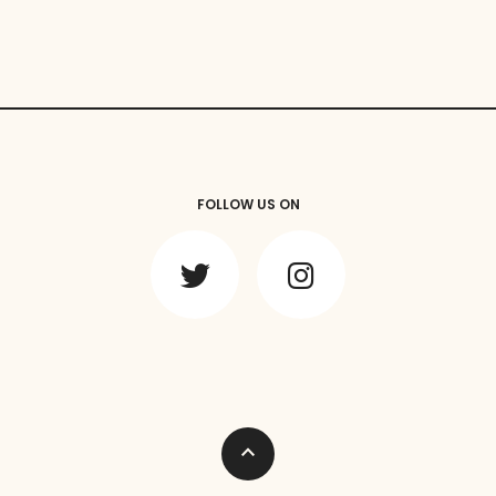
FOLLOW US ON
expand_less