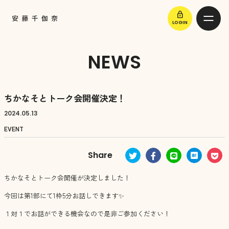
lock
LOGIN
NEWS
ちかなそとトーク会開催決定！
2024.
05.13
EVENT
ちかなそとトーク会開催が決定しました！
今回は第1部にて1枠5分お話しできます✨
１対１でお話ができる機会なので是非ご参加ください！