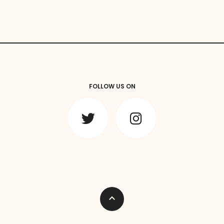
FOLLOW US ON
expand_less