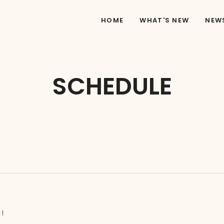
HOME
WHAT'S NEW
NEW
SCHEDULE
！